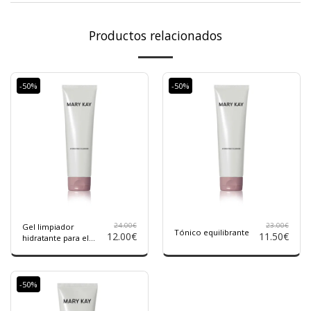
Productos relacionados
-50%
-50%
24.00
€
23.00
€
Gel limpiador
Tónico equilibrante
12.00
€
11.50
€
hidratante para el
cuidado de la piel
-50%