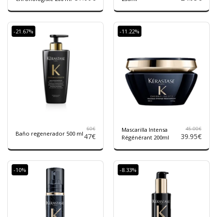
-21.67%
-11.22%
60
€
45.00
€
Mascarilla Intensa
Baño regenerador 500 ml
47
€
39.95
€
Régénérant 200ml
-10%
-8.33%