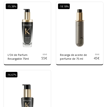
-15.38%
-18.18%
65
€
55
€
L'Oil de Parfum
Recarga de aceite de
55
€
45
€
Recargable 75ml
perfume de 75 ml
-16.67%