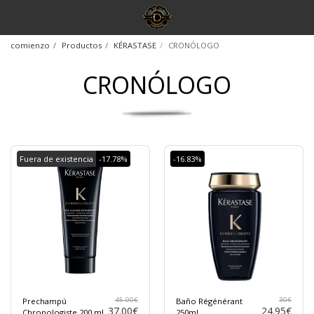
comienzo
Productos
KÉRASTASE
CRONÓLOGO
CRONÓLOGO
Fuera de existencia
-17.78%
-16.83%
45.00
€
30
€
Prechampú
Baño Régénérant
37.00
€
24.95
€
Chronologiste 200 ml
250ml