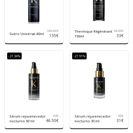
150.00
€
36.00
€
Thermique Régénérant
Suero Universal 40ml
135
€
33
€
150ml
-27.34%
-27.91%
64
€
43
€
Sérum rejuvenecedor
Sérum rejuvenecedor
46.50
€
31
€
nocturno 90 ml
nocturno 30 ml