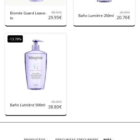
48.50
€
26.00
€
Blonde Guard Leave-
Baño Lumière 250ml
29.95
€
20.76
€
In
-13.78%
45.00
€
Baño Lumière 500ml
38.80
€
PRODUCTOS
PREGUNTAS FRECUENTES
MÁS