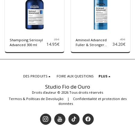
25
€
40
€
Shampoing Serioxyl
Aminexil Advanced
14.95
€
34.20
€
Advanced 300 ml
Fuller & Stronger
Sérum 90ml
DES PRODUITS
FOIRE AUX QUESTIONS
PLUS
Studio Fio de Ouro
Droits d'auteur © 2026 Tous droits réservés
Termos & Políticas de Devolução
|
Confidentialité et protection des
données