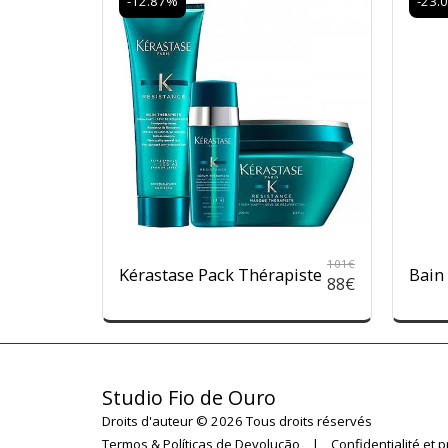
-12.87%
-23.
101
€
Kérastase Pack Thérapiste
Bain
88
€
Studio Fio de Ouro
Droits d'auteur © 2026 Tous droits réservés
Termos & Políticas de Devolução
|
Confidentialité et