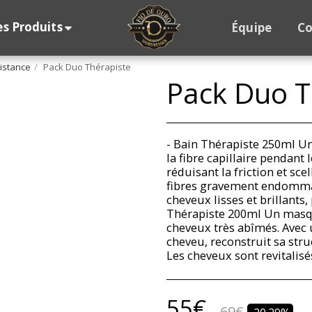
s Produits
Équipe
Co
istance
Pack Duo Thérapiste
Pack Duo T
- Bain Thérapiste 250ml Un
la fibre capillaire pendant l
réduisant la friction et sc
fibres gravement endommag
cheveux lisses et brillant
Thérapiste 200ml Un masqu
cheveux très abîmés. Avec 
cheveu, reconstruit sa struc
Les cheveux sont revitalis
55
€
69
€