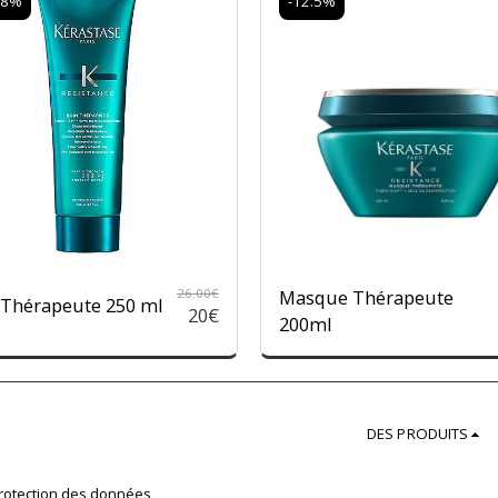
08%
-12.5%
26.00
€
Masque Thérapeute
 Thérapeute 250 ml
20
€
200ml
DES PRODUITS
 protection des données