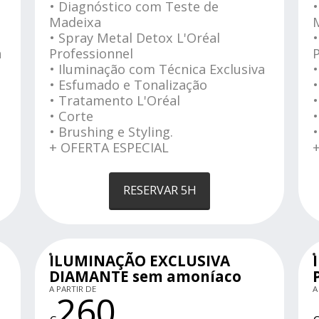
• Diagnóstico com Teste de
Madeixa
• Spray Metal Detox L'Oréal
•
a
Professionnel
• Iluminação com Técnica Exclusiva
•
• Esfumado e Tonalização
• Tratamento L'Oréal
• Corte
•
• Brushing e Styling.
•
+ OFERTA ESPECIAL
RESERVAR 5H
ILUMINAÇÃO EXCLUSIVA
DIAMANTE sem amoníaco
A PARTIR DE
A
260