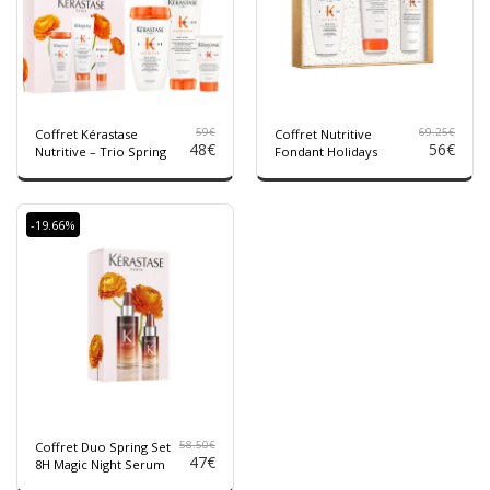
59
€
69.25
€
Coffret Kérastase
Coffret Nutritive
48
€
56
€
Nutritive – Trio Spring
Fondant Holidays
-19.66%
58.50
€
Coffret Duo Spring Set
47
€
8H Magic Night Serum