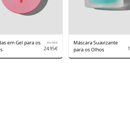
as em Gel para os
Máscara Suavizante
49.90
€
24.95
€
1
s
para os Olhos