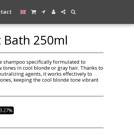
tact
t Bath 250ml
le shampoo specifically formulated to
 tones in cool blonde or gray hair. Thanks to
utralizing agents, it works effectively to
tones, keeping the cool blonde tone vibrant
23.27%