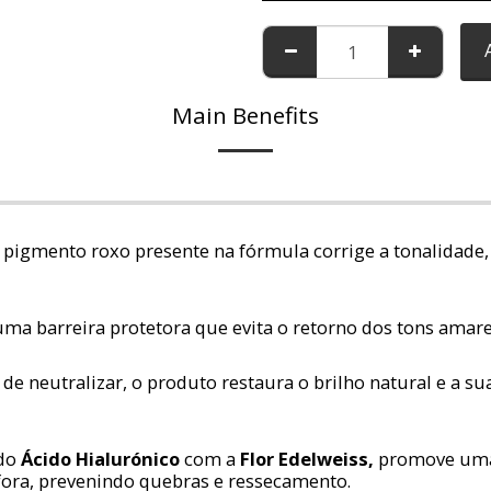
Main Benefits
O pigmento roxo presente na fórmula corrige a tonalidad
uma barreira protetora que evita o retorno dos tons amare
 de neutralizar, o produto restaura o brilho natural e a s
 do
Ácido Hialurónico
com a
F
lor
Edelweiss
,
promove uma 
 fora, prevenindo quebras e ressecamento.