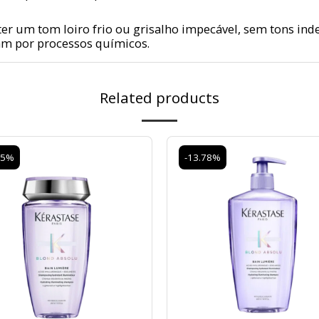
 um tom loiro frio ou grisalho impecável, sem tons ind
am por processos químicos.
Related products
15%
-13.78%