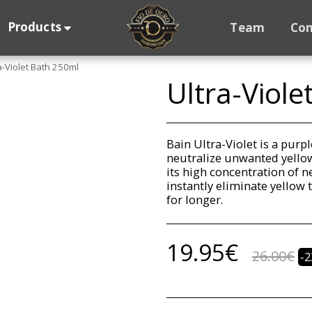
Products
Team
Con
a-Violet Bath 250ml
Ultra-Viole
Bain Ultra-Violet is a purp
neutralize unwanted yellow
its high concentration of ne
instantly eliminate yellow 
for longer.
19.95
€
26.00
€
-